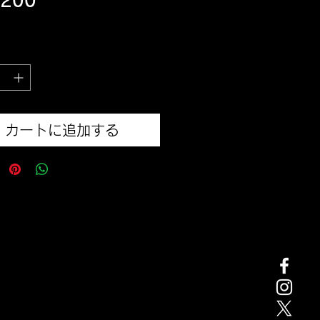
価
,200
格
込み
カートに追加する