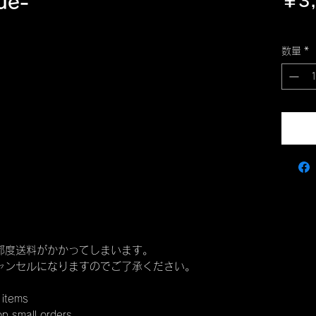
ue-
￥3
消費税
数量
*
都度送料がかかってしまいます。
ャンセルになりますのでご了承ください。
 items
on small orders.