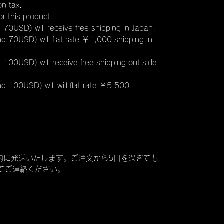
n tax.
r this product.
USD) will receive free shipping in Japan.
70USD) will flat rate ￥1,000 shipping in
00USD) will receive free shipping out side
100USD) will will flat rate ￥5,500
内に発送いたします。ご注文から5日を過ぎても
にてご連絡ください。