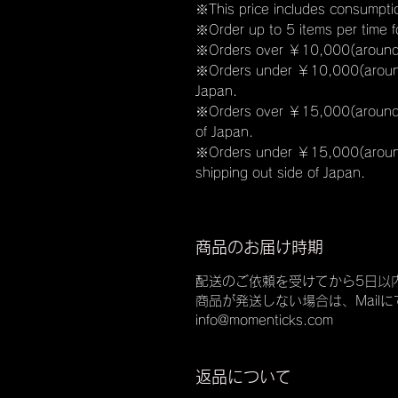
※This price includes consumptio
※Order up to 5 items per time fo
※Orders over ￥10,000(around 70
※Orders under ￥10,000(around 
Japan.
※Orders over ￥15,000(around 1
of Japan.
※Orders under ￥15,000(around 
shipping out side of Japan.
商品のお届け時期
配送のご依頼を受けてから5日以
商品が発送しない場合は、Mail
info@momenticks.com
返品について