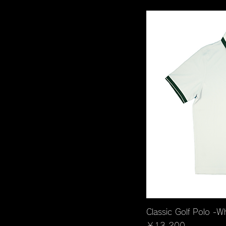
ク
Classic Golf Polo -Wh
価格
￥13,200