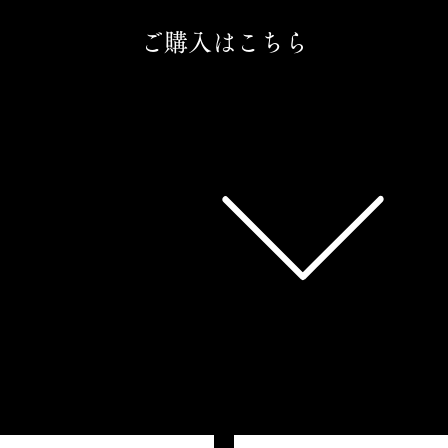
ご購入はこちら