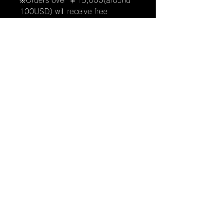
※Orders over ￥15,000(around
100USD) will receive free
shipping out side of Japan.
※Orders under ￥15,000(around
100USD) will will flat rate
￥5,500 shipping out side of
Japan.
商品のお届け時期
配送のご依頼を受けてから5日以
内に発送いたします。ご注文か
ら5日を過ぎても商品が発送しな
い場合は、Mailにてご連絡くだ
さい。
info@momenticks.com
返品について
商品に欠陥がある場合を除き、
基本的には返品には応じませ
ん。サイズや色に間違いがござ
いましたら、Mailにてご連絡く
ださい。