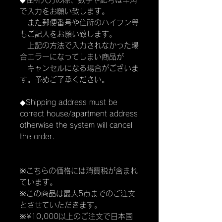
で入力をお願い致します。
また郵便番号や住所のハイフン等
もご記入をお願い致します。
上記の方法で入力されなかった場
合エラーになってしまい商品が
キャンセルになる場合がございま
す。予めご了承ください。
◆Shipping address must be
correct house/apartment address
otherwise the system will cancel
the order.
※こちらの価格には消費税が含まれ
ています。
※この商品は最大5点までのご注文
とさせていただきます。
※¥10,000以上のご注文で日本国