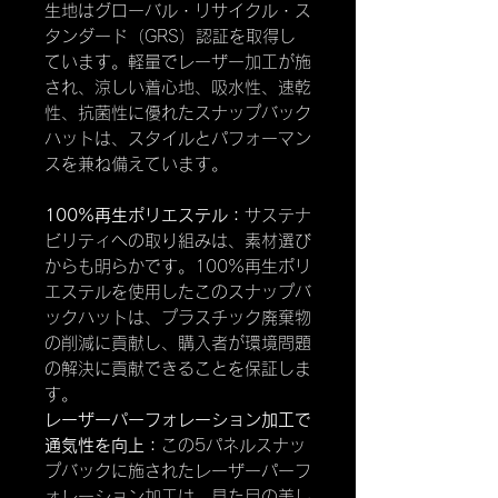
生地はグローバル・リサイクル・ス
タンダード（GRS）認証を取得し
ています。軽量でレーザー加工が施
され、涼しい着心地、吸水性、速乾
性、抗菌性に優れたスナップバック
ハットは、スタイルとパフォーマン
スを兼ね備えています。
100%再生ポリエステル：
サステナ
ビリティへの取り組みは、素材選び
からも明らかです。100%再生ポリ
エステルを使用したこのスナップバ
ックハットは、プラスチック廃棄物
の削減に貢献し、購入者が環境問題
の解決に貢献できることを保証しま
す。
レーザーパーフォレーション加工で
通気性を向上：
この5パネルスナッ
プバックに施されたレーザーパーフ
ォレーション加工は、見た目の美し