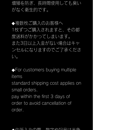
増殖を防ぎ、長時間使用しても臭い
がなく衛生的です。
◆複数枚ご購入のお客様へ
1枚ずつご購入されますと、その都
度送料がかかってしまいます。
また3日以上入金がない場合はキャ
ンセルになりますのでご了承くださ
い。
◆For customers buying multiple
items
standard shipping cost applies on
small orders.
pay within the first 3 days of
order to avoid cancellation of
order.
◆住所入力の際、数字や記号は半角