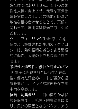
さだけではありません。帽子の通気
性を大幅に向上させ、最適な空気循
環を実現します。この機能と吸湿発
散性を組み合わせることで、天候に
関わらず、着用者は快適で涼しく過
ごせます。
クールフィーリング生地:
涼しさを
保つよう設計された生地のテクノロ
ジーは、熱の蓄積を減らすよう積極
的に働き、太陽の下でも快適に過ご
せます。
吸収性と速乾性に優れた汗止めバン
ド:
帽子に内蔵された吸収性と速乾
性に優れた汗止めバンドが額から湿
気を逃がし、ドライな状態を保ち集
中力を高めます。
抗菌・防臭機能：
一日中爽やかな状
態を保ちます。抗菌・防臭効果によ
り、臭いの原因となるバクテリアの